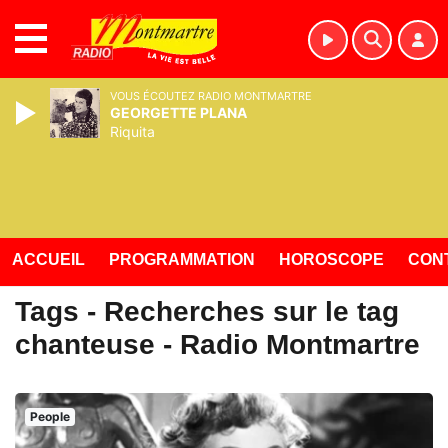
MENU
VOUS ÉCOUTEZ RADIO MONTMARTRE
GEORGETTE PLANA
Riquita
ACCUEIL
PROGRAMMATION
HOROSCOPE
CON
Tags - Recherches sur le tag
chanteuse - Radio Montmartre
People