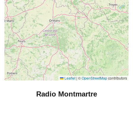
Leaflet
|
©
OpenStreetMap
contributors
Radio Montmartre