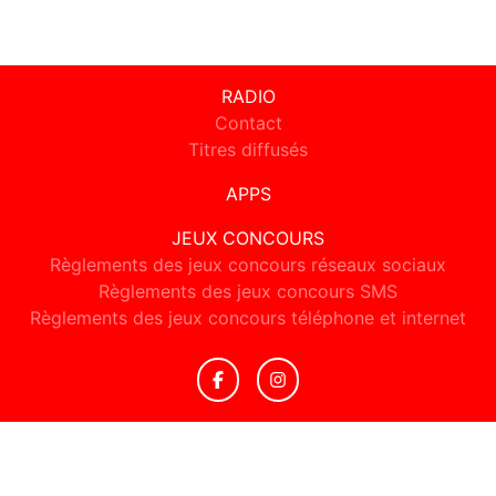
RADIO
Contact
Titres diffusés
APPS
JEUX CONCOURS
Règlements des jeux concours réseaux sociaux
Règlements des jeux concours SMS
Règlements des jeux concours téléphone et internet
© 2026 Radio Montmartre Tous droits réservés.
Signaler un contenu
-
Mentions légales
-
Politique de cookies
-