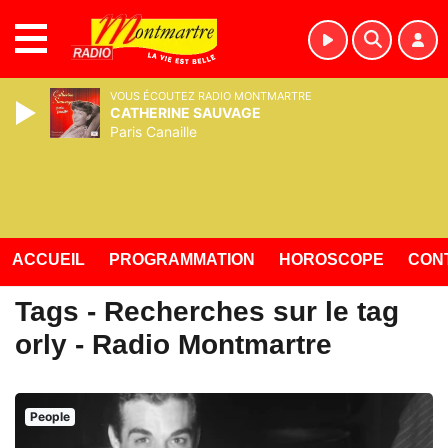
MENU
VOUS ÉCOUTEZ RADIO MONTMARTRE
CATHERINE SAUVAGE
Paris Canaille
ACCUEIL
PROGRAMMATION
HOROSCOPE
CON
Tags - Recherches sur le tag
orly - Radio Montmartre
People