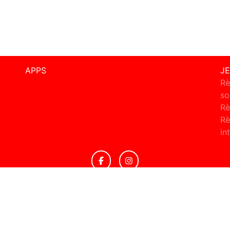
APPS
J
Rè
so
Rè
Rè
in
© 2026 Radio Montmartre Tous droits réservés.
ignaler un contenu
-
Mentions légales
-
Politique de cookies
-
Conta