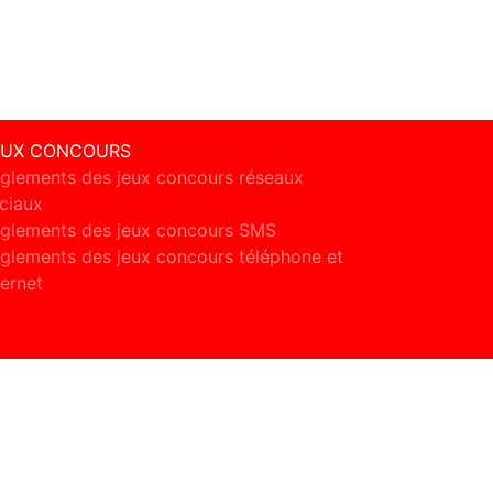
EUX CONCOURS
glements des jeux concours réseaux
ciaux
glements des jeux concours SMS
glements des jeux concours téléphone et
ternet
ct