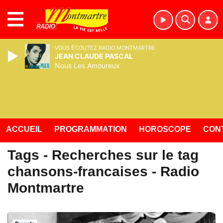
MENU
VOUS ÉCOUTEZ RADIO MONTMARTRE
JEAN CLAUDE PASCAL
Nous Les Amoureux
ACCUEIL
PROGRAMMATION
HOROSCOPE
CON
Tags - Recherches sur le tag
chansons-francaises - Radio
Montmartre