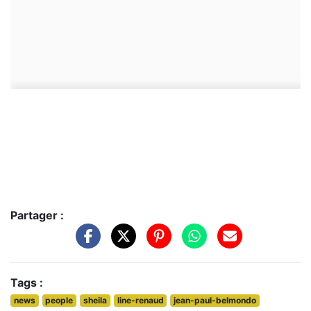
Partager :
Tags :
news
people
sheila
line-renaud
jean-paul-belmondo