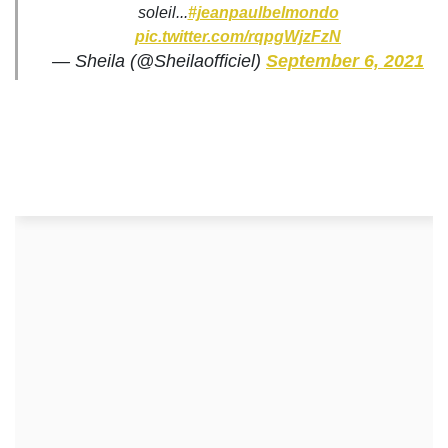
soleil...
#jeanpaulbelmondo
pic.twitter.com/rqpgWjzFzN
— Sheila (@Sheilaofficiel)
September 6, 2021