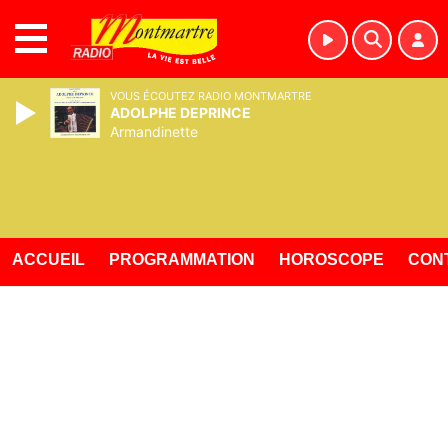
MENU
VOUS ÉCOUTEZ RADIO MONTMARTRE
ADOLPHE DEPRINCE
Armandinette
ACCUEIL
PROGRAMMATION
HOROSCOPE
CON